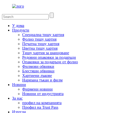
У дома
Продукти
Специална тишу хартия
Фолио тишу хартия
Печатна тишу хартия
Цветна тишу хартия
Тишу хартия за щанцоване
Редовни опаковки за подаръци
Опаковки за подаръци от фолио
Филмови обвивки
Блестящи обвивки
Хартиени лъкове
Нарязана тъкан и филм
Новини
Фирмени новини
Новини от индустрията
За нас
профил на компанията
Профил на Trust Pass
Изтегли