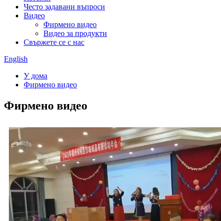
Често задавани въпроси
Видео
Фирмено видео
Видео за продукти
Свържете се с нас
English
У дома
Фирмено видео
Фирмено видео