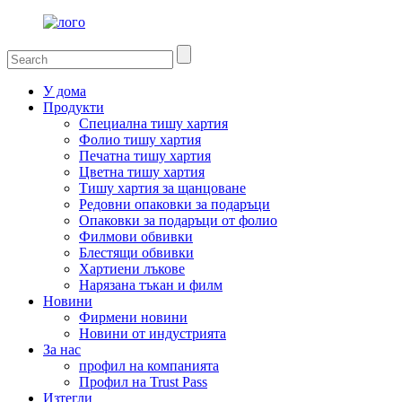
У дома
Продукти
Специална тишу хартия
Фолио тишу хартия
Печатна тишу хартия
Цветна тишу хартия
Тишу хартия за щанцоване
Редовни опаковки за подаръци
Опаковки за подаръци от фолио
Филмови обвивки
Блестящи обвивки
Хартиени лъкове
Нарязана тъкан и филм
Новини
Фирмени новини
Новини от индустрията
За нас
профил на компанията
Профил на Trust Pass
Изтегли