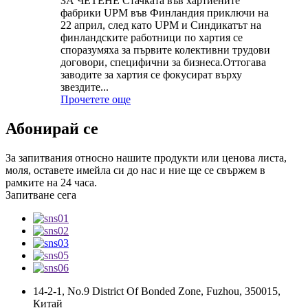
ЗА ЧЕТЕНЕ Стачката във хартиените
фабрики UPM във Финландия приключи на
22 април, след като UPM и Синдикатът на
финландските работници по хартия се
споразумяха за първите колективни трудови
договори, специфични за бизнеса.Оттогава
заводите за хартия се фокусират върху
звездите...
Прочетете още
Абонирай се
За запитвания относно нашите продукти или ценова листа,
моля, оставете имейла си до нас и ние ще се свържем в
рамките на 24 часа.
Запитване сега
14-2-1, No.9 District Of Bonded Zone, Fuzhou, 350015,
Китай