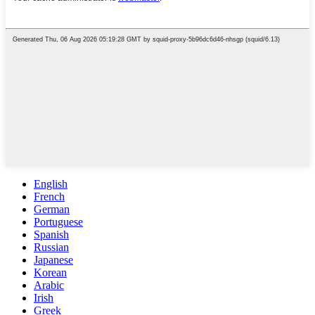
English
French
German
Portuguese
Spanish
Russian
Japanese
Korean
Arabic
Irish
Greek