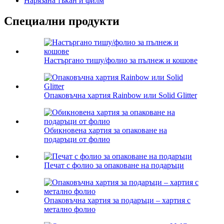
Нарязана тъкан и филм
Специални продукти
Настъргано тишу/фолио за пълнеж и кошове
Опаковъчна хартия Rainbow или Solid Glitter
Обикновена хартия за опаковане на
подаръци от фолио
Печат с фолио за опаковане на подаръци
Опаковъчна хартия за подаръци – хартия с
метално фолио