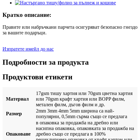
Кратко описание:
Правите или набръчкани парчета осигуряват безопасно гнездо
за вашите подаръци.
Изпратете имейл до нас
Подробности за продукта
Продуктови етикети
17gsm тишу хартия или 70gsm цветна хартия
Материал
или 70gsm крафт хартия или BOPP филм,
метален филм, дъгов филм и др.
2mm 3mm 4mm 5mm ширина са най-
Размер
популярни, 0,5mm сърма също се предлага
в опаковка за продажба на дребно или
насипна опаковка, опаковката за продажба на
Опаковане
дребно също се предлага в 100%
рециклируема опаковка от крафт картон или