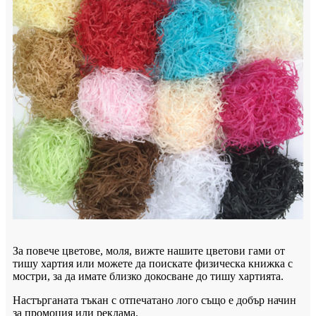
За повече цветове, моля, вижте нашите цветови гами от
тишу хартия или можете да поискате физическа книжка с
мостри, за да имате близко докосване до тишу хартията.
Настърганата тъкан с отпечатано лого също е добър начин
за промоция или реклама.