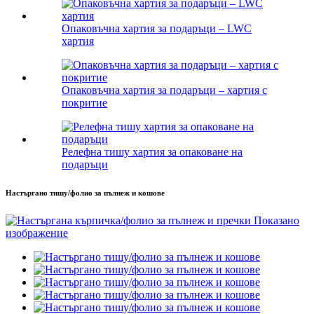
Опаковъчна хартия за подаръци – LWC
хартия
Опаковъчна хартия за подаръци – хартия с
покритие
Релефна тишу хартия за опаковане на
подаръци
Настъргано тишу/фолио за пълнеж и кошове