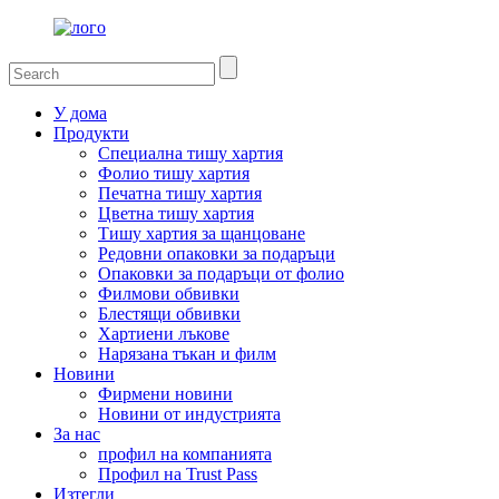
У дома
Продукти
Специална тишу хартия
Фолио тишу хартия
Печатна тишу хартия
Цветна тишу хартия
Тишу хартия за щанцоване
Редовни опаковки за подаръци
Опаковки за подаръци от фолио
Филмови обвивки
Блестящи обвивки
Хартиени лъкове
Нарязана тъкан и филм
Новини
Фирмени новини
Новини от индустрията
За нас
профил на компанията
Профил на Trust Pass
Изтегли