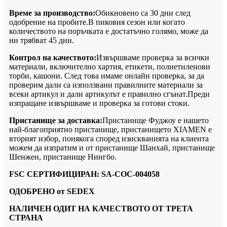
Време за производство:
Обикновено са 30 дни след
одобрение на пробите.В пиковия сезон или когато
количеството на поръчката е достатъчно голямо, може да
ни трябват 45 дни.
Контрол на качеството:
Извършваме проверка за всички
материали, включително хартия, етикети, полиетиленови
торби, кашони. След това имаме онлайн проверка, за да
проверим дали са използвани правилните материали за
всеки артикул и дали артикулът е правилно сгънат.Преди
изпращане извършваме и проверка за готови стоки.
Пристанище за доставка:
Пристанище Фуджоу е нашето
най-благоприятно пристанище, пристанището XIAMEN е
вторият избор, понякога според изискванията на клиента
можем да изпратим и от пристанище Шанхай, пристанище
Шенжен, пристанище Нингбо.
FSC СЕРТИФИЦИРАН: SA-COC-004058
ОДОБРЕНО от SEDEX
НАЛИЧЕН ОДИТ НА КАЧЕСТВОТО ОТ ТРЕТА
СТРАНА