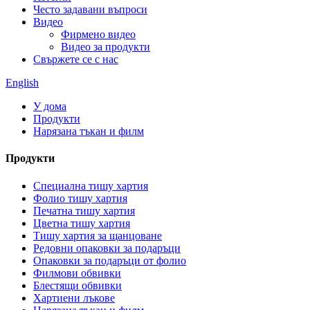
Често задавани въпроси
Видео
Фирмено видео
Видео за продукти
Свържете се с нас
English
У дома
Продукти
Нарязана тъкан и филм
Продукти
Специална тишу хартия
Фолио тишу хартия
Печатна тишу хартия
Цветна тишу хартия
Тишу хартия за щанцоване
Редовни опаковки за подаръци
Опаковки за подаръци от фолио
Филмови обвивки
Блестящи обвивки
Хартиени лъкове