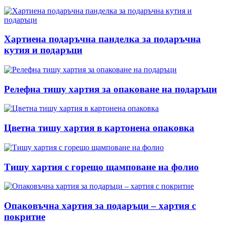
Хартиена подаръчна панделка за подаръчна
кутия и подаръци
Релефна тишу хартия за опаковане на подаръци
Цветна тишу хартия в картонена опаковка
Тишу хартия с горещо щамповане на фолио
Опаковъчна хартия за подаръци – хартия с
покритие