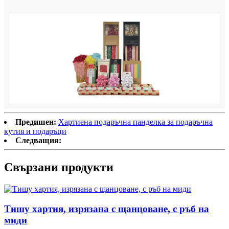
Предишен:
Хартиена подаръчна панделка за подаръчна
кутия и подаръци
Следващия:
Свързани продукти
Тишу хартия, изрязана с щанцоване, с ръб на
миди